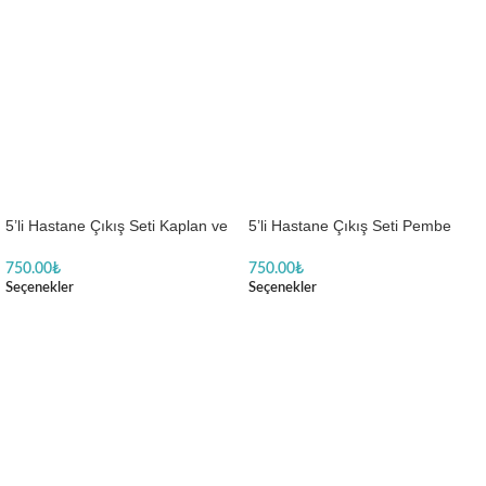
5’li Hastane Çıkış Seti Kaplan ve
5’li Hastane Çıkış Seti Pembe
Bulut Temalı
Ayıcık Desenli
750.00
₺
750.00
₺
Seçenekler
Seçenekler