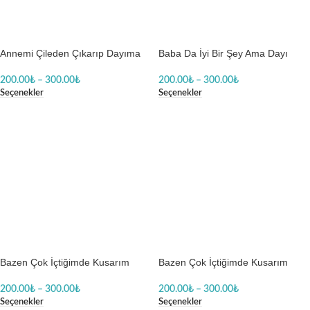
Annemi Çileden Çıkarıp Dayıma
Baba Da İyi Bir Şey Ama Dayı
Gitmelik Bir Gün Kız Baskılı Zıbın
Daha Afilli Baskılı Body Baskılı
Zıbın
200.00
₺
–
300.00
₺
200.00
₺
–
300.00
₺
Seçenekler
Seçenekler
Bazen Çok İçtiğimde Kusarım
Bazen Çok İçtiğimde Kusarım
Dayım Gibi Biberon Bebek Baskılı
Dayım Gibi Erkek Body Baskılı
Zıbın
Zıbın
200.00
₺
–
300.00
₺
200.00
₺
–
300.00
₺
Seçenekler
Seçenekler