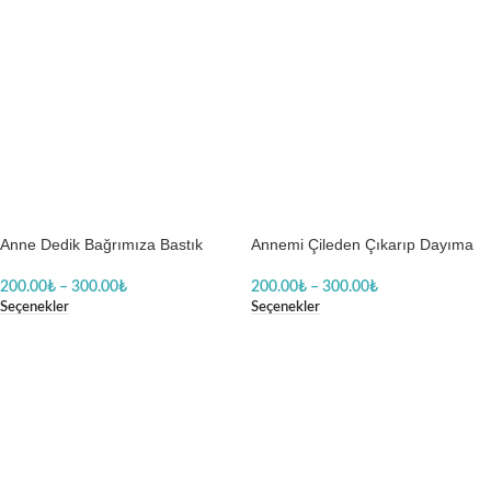
Anne Dedik Bağrımıza Bastık
Annemi Çileden Çıkarıp Dayıma
Dikkat Et Dayım Bir Telefon Kadar
Gitmelik Bir Gün Baskılı Zıbın
Yakın Kız Baskılı Body Baskılı
200.00
₺
–
300.00
₺
200.00
₺
–
300.00
₺
Zıbın
Seçenekler
Seçenekler