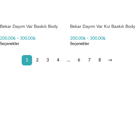
Bekar Dayım Var Baskılı Body
Bekar Dayım Var Kız Baskılı Body
Baskılı Zıbın
Baskılı Zıbın
200.00
₺
–
300.00
₺
200.00
₺
–
300.00
₺
Seçenekler
Seçenekler
1
2
3
4
…
6
7
8
→