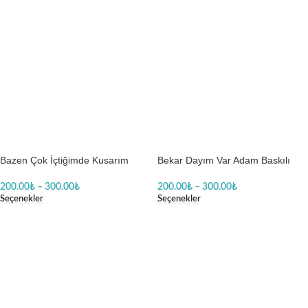
Bazen Çok İçtiğimde Kusarım
Bekar Dayım Var Adam Baskılı
Dayım Gibi Kız Body Baskılı Zıbın
Zıbın
200.00
₺
–
300.00
₺
200.00
₺
–
300.00
₺
Seçenekler
Seçenekler