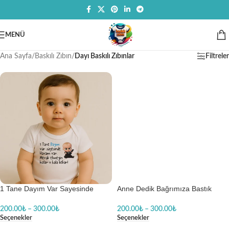
MENÜ
Ana Sayfa
/
Baskılı Zıbın
/
Dayı Baskılı Zıbınlar
Filtreler
1 Tane Dayım Var Sayesinde
Anne Dedik Bağrımıza Bastık
Havam Var Erkek Baskılı Body
Dikkat Et Dayım Bir Telefon Kadar
Baskılı Zıbın
Yakın Erkek Baskılı Body Baskılı
200.00
₺
–
300.00
₺
200.00
₺
–
300.00
₺
Zıbın
Seçenekler
Seçenekler