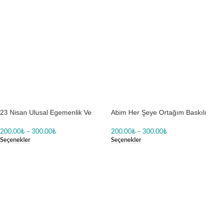
23 Nisan Ulusal Egemenlik Ve
Abim Her Şeye Ortağım Baskılı
Çocuk Bayramı Kutlu Olsun
Zıbın
200.00
₺
–
300.00
₺
200.00
₺
–
300.00
₺
Seçenekler
Seçenekler