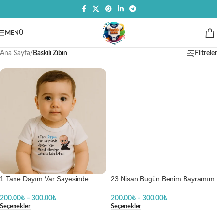
MENÜ
Ana Sayfa
/
Baskılı Zıbın
Filtreler
1 Tane Dayım Var Sayesinde
23 Nisan Bugün Benim Bayramım
Havam Var Erkek Baskılı Body
Baskılı Zıbın
Baskılı Zıbın
200.00
₺
–
300.00
₺
200.00
₺
–
300.00
₺
Seçenekler
Seçenekler