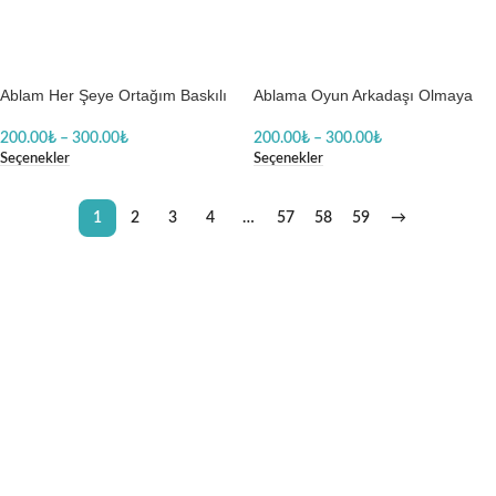
Ablam Her Şeye Ortağım Baskılı
Ablama Oyun Arkadaşı Olmaya
Zıbın
Geldim Baskılı Zıbın
200.00
₺
–
300.00
₺
200.00
₺
–
300.00
₺
Seçenekler
Seçenekler
1
2
3
4
…
57
58
59
→