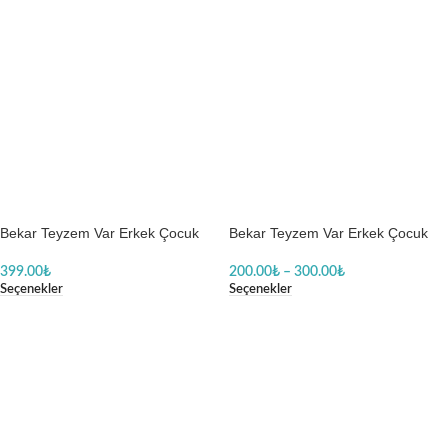
Bekar Teyzem Var Erkek Çocuk
Bekar Teyzem Var Erkek Çocuk
Tesettürlü Kadın Baskılı Tişört
Türbanlı Baskılı Zıbın
399.00
₺
200.00
₺
–
300.00
₺
Seçenekler
Seçenekler