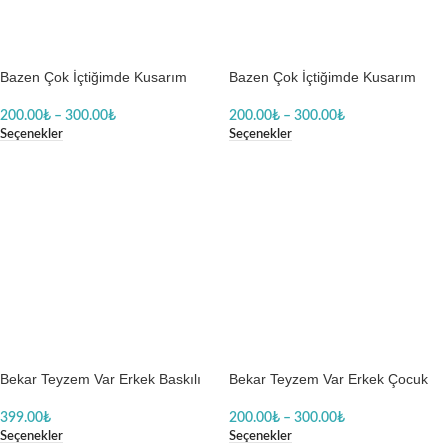
Bazen Çok İçtiğimde Kusarım
Bazen Çok İçtiğimde Kusarım
Teyzem Gibi Erkek Body Baskılı
Teyzem Gibi Kız Body Baskılı
Zıbın
Zıbın
200.00
₺
–
300.00
₺
200.00
₺
–
300.00
₺
Seçenekler
Seçenekler
Bekar Teyzem Var Erkek Baskılı
Bekar Teyzem Var Erkek Çocuk
Tişört
Baskılı Zıbın
399.00
₺
200.00
₺
–
300.00
₺
Seçenekler
Seçenekler