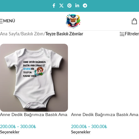
MENÜ
Ana Sayfa
/
Baskılı Zıbın
/
Teyze Baskılı Zıbınlar
Filtreler
Anne Dedik Bağrımıza Bastık Ama
Anne Dedik Bağrımıza Bastık Ama
Dikkat Et Teyzem Bir Telefon
Dikkat Et Teyzem Bir Telefon
Kadar Yakın Baskılı Zıbın
Kadar Yakın Kız Baskılı Zıbın
200.00
₺
–
300.00
₺
200.00
₺
–
300.00
₺
Seçenekler
Seçenekler