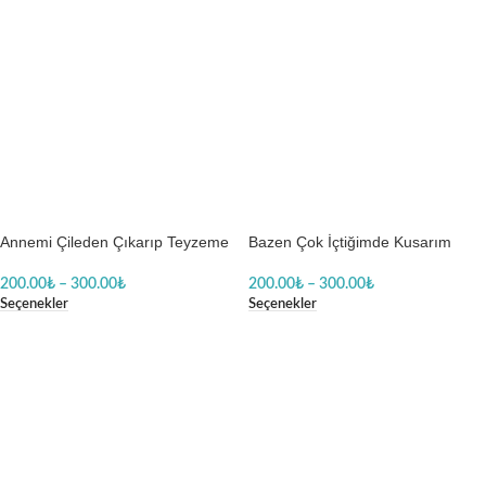
Annemi Çileden Çıkarıp Teyzeme
Bazen Çok İçtiğimde Kusarım
Gitmelik Bir Gün Baskılı Zıbın
Teyzem Gibi Biberon Bebek
Baskılı Zıbın
200.00
₺
–
300.00
₺
200.00
₺
–
300.00
₺
Seçenekler
Seçenekler