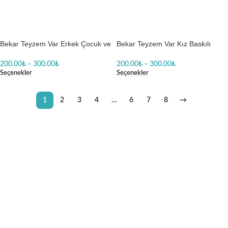
Bekar Teyzem Var Erkek Çocuk ve
Bekar Teyzem Var Kız Baskılı
Kadın Baskılı Zıbın
Body Baskılı Zıbın
200.00
₺
–
300.00
₺
200.00
₺
–
300.00
₺
Seçenekler
Seçenekler
1
2
3
4
…
6
7
8
→