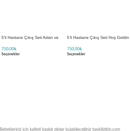
5’li Hastane Çıkış Seti Aslan ve
5’li Hastane Çıkış Seti Hoş Geldin
Zürafa Desenli
Küçük Mucize Baskılı
750.00
₺
750.00
₺
Seçenekler
Seçenekler
Bebekleriniz için kaliteli baskılı zıbılar bulabileceğiniz baskilizibin.com