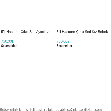
5’li Hastane Çıkış Seti Ayıcık ve
5’li Hastane Çıkış Seti Kız Bebek
Araba Kırmızı
Ay Motifli
750.00
₺
750.00
₺
Seçenekler
Seçenekler
Bebekleriniz için kaliteli baskılı zıbılar bulabileceğiniz baskilizibin.com