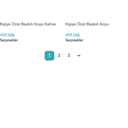
Kişiye Özel Baskılı Koyu Kahve
Kişiye Özel Baskılı Koyu
Peluş
Kahverengi Peluş Ayıcık
499.00
₺
499.00
₺
Seçenekler
Seçenekler
1
2
3
→