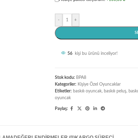
-
+
S
56
kişi bu ürünü inceliyor!
Stok kodu:
BPA8
Kategoriler:
Kişiye Özel Oyuncaklar
Etiketler:
baskılı oyuncak
,
baskılı peluş
,
baskı
oyuncak
Paylaş:
KLAMA
DEĞERLENDIRMELER (0)
KARGO SÜRECI