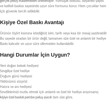
gerçek peluş malzemeden üretilmiştir
. Yumuşak dokusu, dayanıklı yapısı
ve kaliteli baskısı sayesinde uzun süre formunu korur. Hem çocuklar hem 
için güvenle tercih edilebilir.
Kişiye Özel Baskı Avantajı
Ürünün tişört kısmına istediğiniz isim, tarih veya kısa bir mesaj yazdırabilirs
Bu sayede sıradan bir ürün değil, tamamen size özel ve anlamlı bir hediye
Baskı kalıcıdır ve uzun süre silinmeden kullanılabilir.
Hangi Durumlar İçin Uygun?
Yeni doğan bebek hediyesi
Sevgiliye özel hediye
Doğum günü hediyesi
Yıldönümü sürprizi
Hatıra ve anı hediyesi
Sevdiklerinizi mutlu etmek için anlamlı ve özel bir hediye arıyorsanız,
kişiye özel baskılı pembe peluş ayıcık
tam size göre.