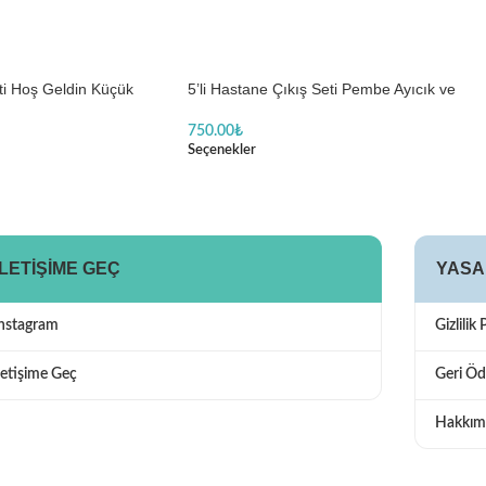
eti Hoş Geldin Küçük
5’li Hastane Çıkış Seti Pembe Ayıcık ve
Balon Baskılı
750.00
₺
Seçenekler
İLETIŞIME GEÇ
YASA
Instagram
Gizlilik 
letişime Geç
Geri Öd
Hakkım