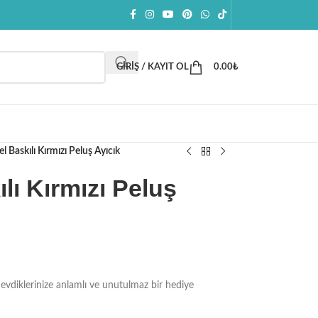
GIRIŞ / KAYIT OL
0.00
₺
el Baskılı Kırmızı Peluş Ayıcık
lı Kırmızı Peluş
. Sevdiklerinize anlamlı ve unutulmaz bir hediye