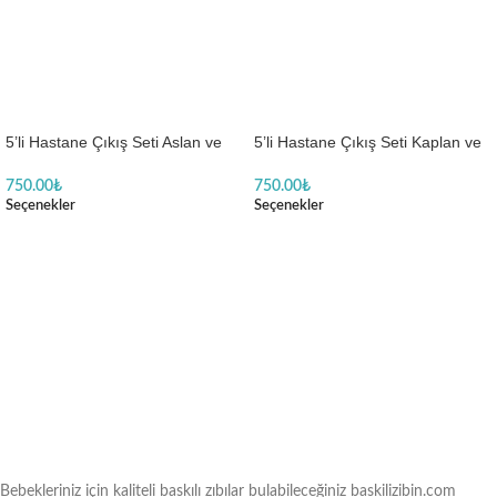
5’li Hastane Çıkış Seti Aslan ve
5’li Hastane Çıkış Seti Kaplan ve
Zürafa Desenli
Bulut Temalı
750.00
₺
750.00
₺
Seçenekler
Seçenekler
Bebekleriniz için kaliteli baskılı zıbılar bulabileceğiniz baskilizibin.com