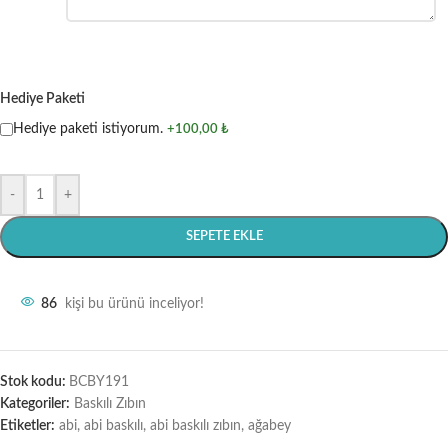
Hediye Paketi
Hediye paketi istiyorum.
+100,00 ₺
-
+
SEPETE EKLE
86
kişi bu ürünü inceliyor!
Stok kodu:
BCBY191
Kategoriler:
Baskılı Zıbın
Etiketler:
abi
,
abi baskılı
,
abi baskılı zıbın
,
ağabey