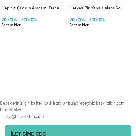
Hepiniz Çıldırın Amcamı Daha
Herkes Bir Yana Halam Sol
Çok Seviyorum Kız Body Baskılı
Yanıma Body Baskılı Zıbın
Zıbın
200.00
₺
–
300.00
₺
200.00
₺
–
300.00
₺
Seçenekler
Seçenekler
Bebekleriniz için kaliteli baskılı zıbılar bulabileceğiniz baskilizibin.com
hizmetinizde.
bilgi@baskilizibin.com
İLETIŞIME GEÇ