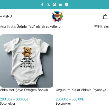
MENÜ
Ana Sayfa
/
Ürünler “abi” olarak etiketlendi
Filtreler
Abim Her Şeye Ortağım Baskılı
Üzgünüm Kızlar Abimle Piyasaya
Zıbın
Çıkıyoruz Size De İzlemek Düşer
Baskılı Zıbın
200.00
₺
–
300.00
₺
200.00
₺
–
300.00
₺
Seçenekler
Seçenekler