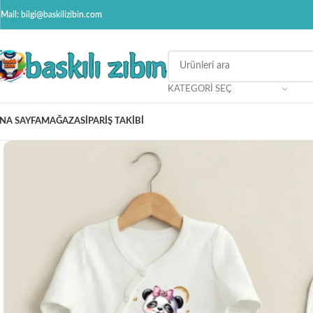
Mail: bilgi@baskilizibin.com
KATEGORI SEÇ
NA SAYFA
MAĞAZA
SIPARIŞ TAKIBI