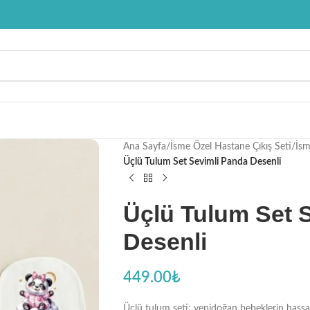
Ana Sayfa
/
İsme Özel Hastane Çıkış Seti
/
İsm
Üçlü Tulum Set Sevimli Panda Desenli
Üçlü Tulum Set 
Desenli
449.00
₺
Üçlü tulum seti; yenidoğan bebeklerin hassas