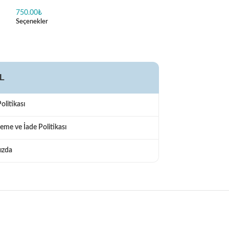
Kişiye Özel
750.00
₺
750.00
₺
Seçenekler
Seçenekler
L
Politikası
eme ve İade Politikası
ızda