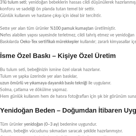
3’lü tulum seti
; yenidoğan bebeklerin hassas cildi düşünülerek hazırlanmış
konforu ve sadeliği ön planda tutan temel bir settir.
Günlük kullanım ve hastane çıkışı için ideal bir tercihtir.
Sette yer alan tüm ürünler
%100 pamuk kumaştan
üretilmiştir.
Nefes alabilen yapısı sayesinde terletmez, cildi tahriş etmez ve yenidoğan
Baskılarda
Oeko-Tex sertifikalı mürekkepler
kullanılır; zararlı kimyasallar 
İsme Özel Baskı – Kişiye Özel Üretim
Bu tulum seti, bebeğinizin ismine özel olarak hazırlanır.
Tulum ve şapka üzerinde yer alan baskılar,
uzun ömürlü ve yıkamaya dayanıklı baskı tekniği
ile uygulanır.
Solma, çatlama ve dökülme yapmaz.
Hem günlük kullanım hem de hatıra fotoğrafları için şık bir görünüm suna
Yenidoğan Beden – Doğumdan İtibaren Uy
Tüm ürünler
yenidoğan (0–3 ay)
bedenine uygundur.
Tulum, bebeğin vücudunu sıkmadan saracak şekilde hazırlanmıştır.