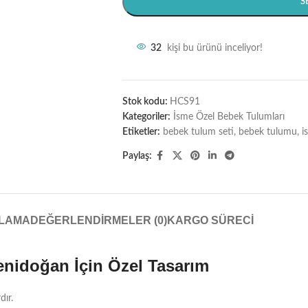
S
32
kişi bu ürünü inceliyor!
Stok kodu:
HCS91
Kategoriler:
İsme Özel Bebek Tulumları
Etiketler:
bebek tulum seti
,
bebek tulumu
,
i
Paylaş:
KLAMA
DEĞERLENDIRMELER (0)
KARGO SÜRECI
enidoğan İçin Özel Tasarım
dır.