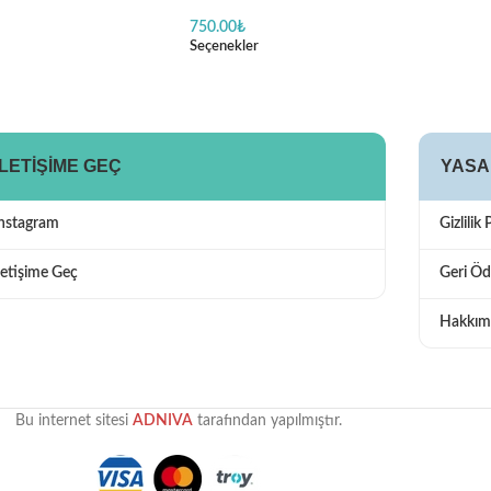
Araba Desenli
750.00
₺
Seçenekler
İLETIŞIME GEÇ
YASA
Instagram
Gizlilik 
letişime Geç
Geri Öd
Hakkım
Bu internet sitesi
ADNIVA
tarafından yapılmıştır.