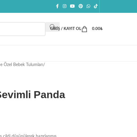
GIRIŞ / KAYIT OL
0.00
₺
e Özel Bebek Tulumları
/
Sevimli Panda
 cildi düşünülerek hazırlanmış,