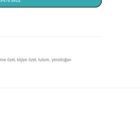
EPETE EKLE
sme özel
,
kişiye özel
,
tulum
,
yenidoğan