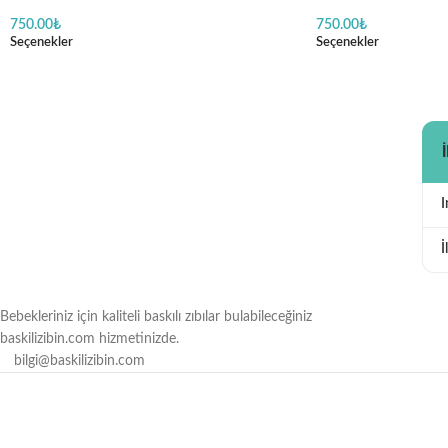
Desenli
Baskılı
750.00
₺
750.00
₺
Seçenekler
Seçenekler
İ
Bebekleriniz için kaliteli baskılı zıbılar bulabileceğiniz
baskilizibin.com hizmetinizde.
bilgi@baskilizibin.com