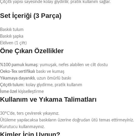
Çıtçıtlı yapısı sayesinde kolay giydirilir, pratik kullanım sağlar.
Set İçeriği (3 Parça)
Baskılı tulum
Baskılı şapka
Eldiven (1 çift)
Öne Çıkan Özellikler
%100 pamuk kumaş:
yumuşak, nefes alabilen ve cilt dostu
Oeko-Tex sertifikalı
baskı ve kumaş
Yıkamaya dayanıklı
, uzun ömürlü baskı
Çıtçıtlı tulum:
kolay giydirme, pratik kullanım
İsme özel
kişiselleştirme
Kullanım ve Yıkama Talimatları
30°C’de, ters çevirerek yıkayınız.
Ütüleme yapılacaksa baskıların üzerine doğrudan ütü temas ettirmeyiniz.
Kurutucu kullanmayınız.
Kimler İçin Uygun?