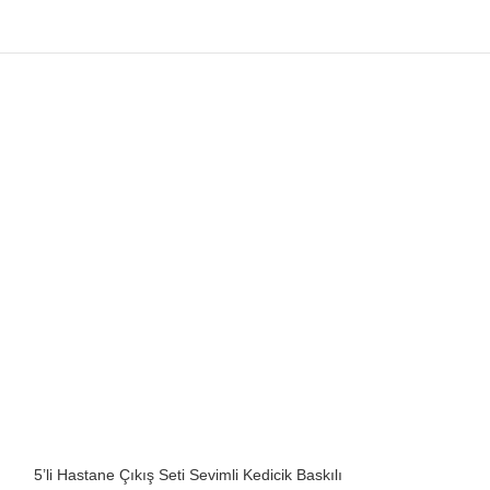
5’li Hastane Çıkış Seti Sevimli Kedicik Baskılı
5’li Hastane Çıkış