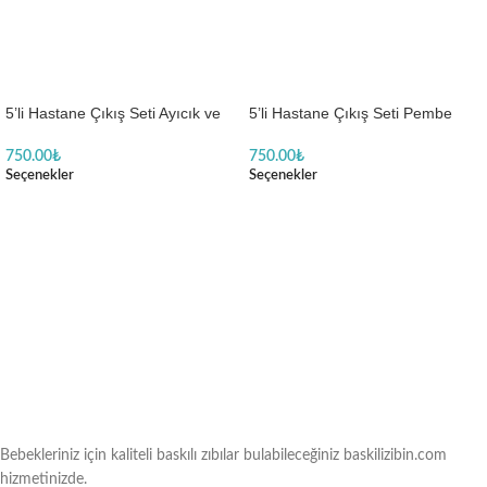
5’li Hastane Çıkış Seti Ayıcık ve
5’li Hastane Çıkış Seti Pembe
Araba Kırmızı
Ayıcık ve Balon Baskılı
750.00
₺
750.00
₺
Seçenekler
Seçenekler
Bebekleriniz için kaliteli baskılı zıbılar bulabileceğiniz baskilizibin.com
hizmetinizde.