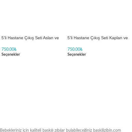
5’li Hastane Çıkış Seti Aslan ve
5’li Hastane Çıkış Seti Kaplan ve
Zürafa Desenli
Bulut Temalı
750.00
₺
750.00
₺
Seçenekler
Seçenekler
Bebekleriniz için kaliteli baskılı zıbılar bulabileceğiniz baskilizibin.com