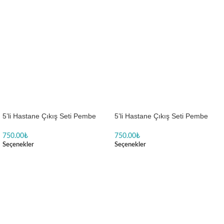
5’li Hastane Çıkış Seti Pembe
5’li Hastane Çıkış Seti Pembe
Ayıcık Desenli
Ayıcık ve Balon Baskılı
750.00
₺
750.00
₺
Seçenekler
Seçenekler