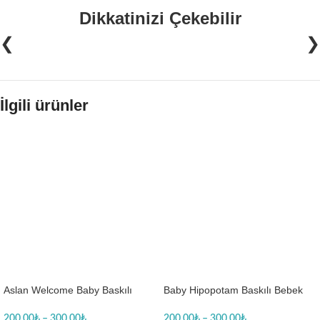
Dikkatinizi Çekebilir
❮
❯
İlgili ürünler
Aslan Welcome Baby Baskılı
Baby Hipopotam Baskılı Bebek
Bebek Zıbın Çıtçıtlı Body
Zıbın Çıtçıtlı Body
200.00
₺
–
300.00
₺
200.00
₺
–
300.00
₺