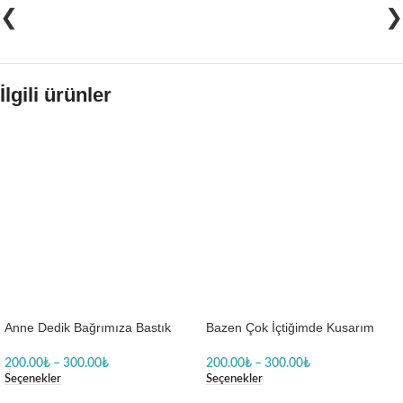
❮
❯
İlgili ürünler
Anne Dedik Bağrımıza Bastık
Bazen Çok İçtiğimde Kusarım
Ama Dikkat Et Halam Bir Telefon
Halam Gibi Biberon Bebek Baskılı
Kadar Yakın Baskılı Zıbın
Zıbın
200.00
₺
–
300.00
₺
200.00
₺
–
300.00
₺
Seçenekler
Seçenekler