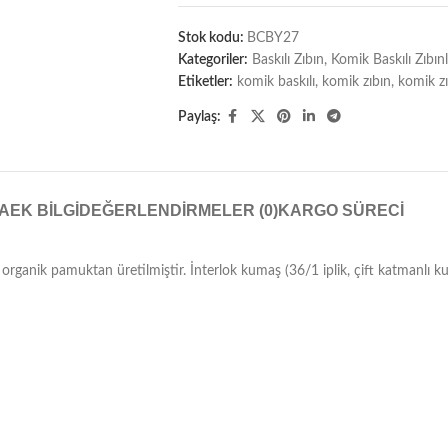
Stok kodu:
BCBY27
Kategoriler:
Baskılı Zıbın
,
Komik Baskılı Zıbın
Etiketler:
komik baskılı
,
komik zıbın
,
komik zı
Paylaş:
A
EK BILGI
DEĞERLENDIRMELER (0)
KARGO SÜRECI
00 organik pamuktan üretilmiştir. İnterlok kumaş (36/1 iplik, çift katmanlı ku