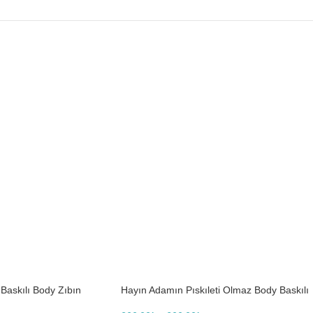
askılı Body Zıbın
Hayın Adamın Pıskıleti Olmaz Body Baskılı
Zıbın