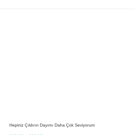
Hepiniz Çıldırın Dayımı Daha Çok Seviyorum
Hepiniz Çıldırın
Erkek Body Baskılı Zıbın
Unısex Body Baskı