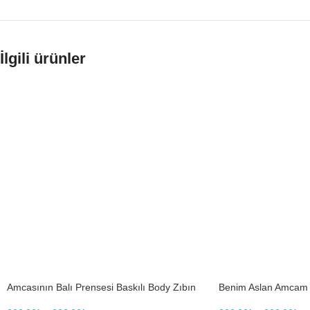
İlgili ürünler
Amcasının Balı Prensesi Baskılı Body Zıbın
Benim Aslan Amcam B
Erkek