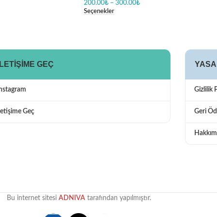
200.00
₺
–
300.00
₺
Seçenekler
İLETIŞIME GEÇ
YASA
Instagram
Gizlilik 
letişime Geç
Geri Öd
Hakkım
Bu internet sitesi
ADNIVA
tarafından yapılmıştır.