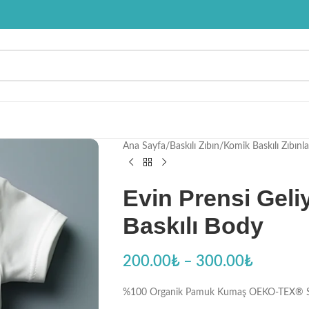
Ana Sayfa
/
Baskılı Zıbın
/
Komik Baskılı Zıbınla
Evin Prensi Geliy
Baskılı Body
200.00
₺
–
300.00
₺
%100 Organik Pamuk Kumaş OEKO-TEX® Sertifi