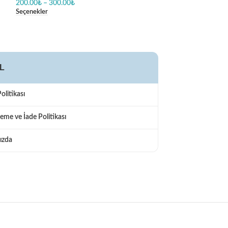
200.00
₺
–
300.00
₺
200.00
₺
–
300.00
Seçenekler
Seçenekler
L
Politikası
eme ve İade Politikası
ızda