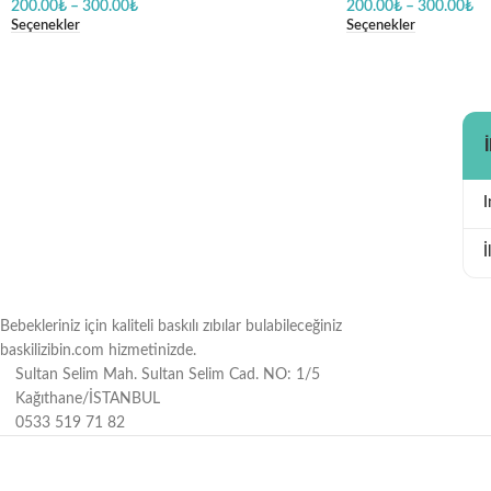
200.00
₺
–
300.00
₺
200.00
₺
–
300.00
₺
Seçenekler
Seçenekler
İ
Bebekleriniz için kaliteli baskılı zıbılar bulabileceğiniz
baskilizibin.com hizmetinizde.
Sultan Selim Mah. Sultan Selim Cad. NO: 1/5
Kağıthane/İSTANBUL
0533 519 71 82