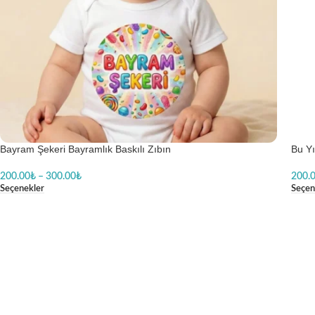
Bayram Şekeri Bayramlık Baskılı Zıbın
Bu Y
200.00
₺
–
300.00
₺
200.
Seçenekler
Seçen