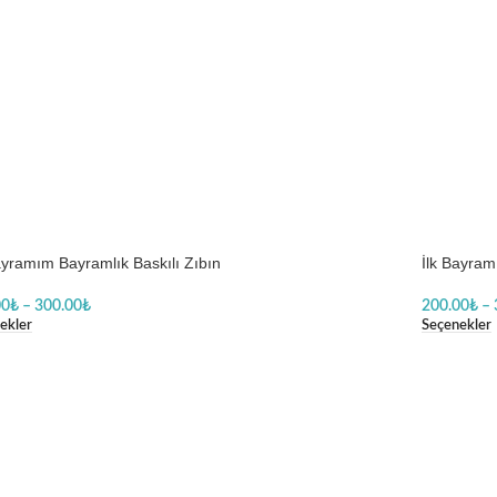
ayramım Bayramlık Baskılı Zıbın
İlk Bayram
00
₺
–
300.00
₺
200.00
₺
–
ekler
Seçenekler