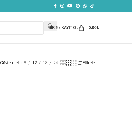
GIRIŞ / KAYIT OL
0.00
₺
Göstermek
9
12
18
24
Filtreler