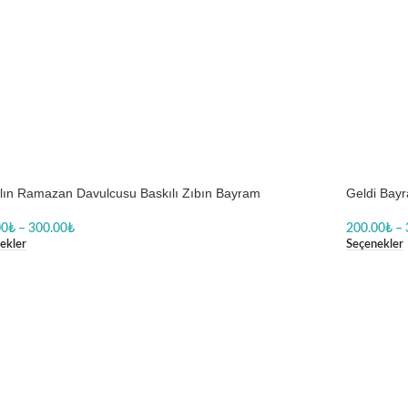
ılın Ramazan Davulcusu Baskılı Zıbın Bayram
Geldi Bayr
00
₺
–
300.00
₺
200.00
₺
–
ekler
Seçenekler