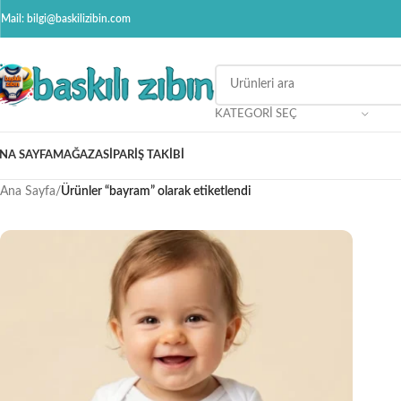
Mail: bilgi@baskilizibin.com
KATEGORI SEÇ
NA SAYFA
MAĞAZA
SIPARIŞ TAKIBI
Ana Sayfa
/
Ürünler “bayram” olarak etiketlendi