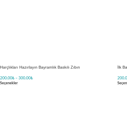
Harçlıkları Hazırlayın Bayramlık Baskılı Zıbın
İlk B
200.00
₺
–
300.00
₺
200.
Seçenekler
Seçen