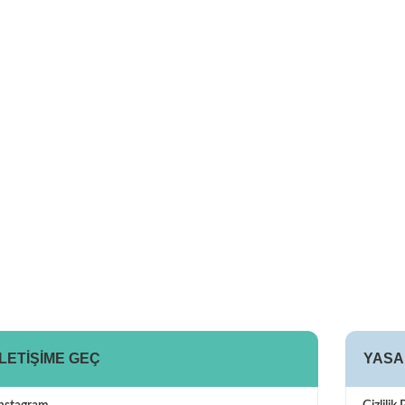
İLETIŞIME GEÇ
YASA