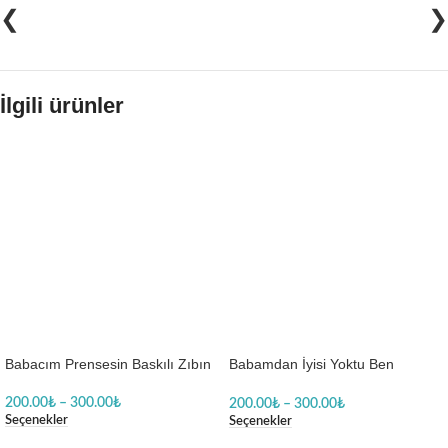
❮
❯
İlgili ürünler
Babacım Prensesin Baskılı Zıbın
Babamdan İyisi Yoktu Ben
Geleyim Bari Dedim Baskılı Body
Baskılı Zıbın
200.00
₺
–
300.00
₺
200.00
₺
–
300.00
₺
Seçenekler
Seçenekler