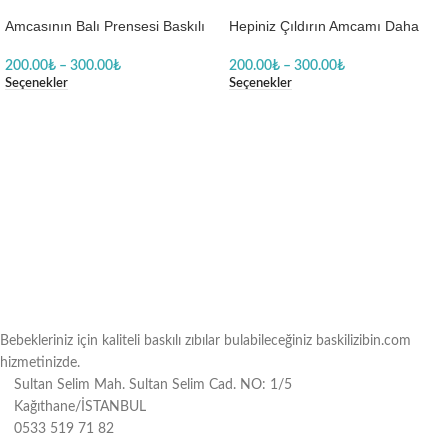
Amcasının Balı Prensesi Baskılı
Hepiniz Çıldırın Amcamı Daha
Body Zıbın
Çok Seviyorum Body Baskılı
Zıbın
200.00
₺
–
300.00
₺
200.00
₺
–
300.00
₺
Seçenekler
Seçenekler
Bebekleriniz için kaliteli baskılı zıbılar bulabileceğiniz baskilizibin.com
hizmetinizde.
Sultan Selim Mah. Sultan Selim Cad. NO: 1/5
Kağıthane/İSTANBUL
0533 519 71 82