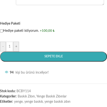
Hediye Paketi
Hediye paketi istiyorum.
+100,00 ₺
-
+
SEPETE EKLE
94
kişi bu ürünü inceliyor!
Stok kodu:
BCBY114
Kategoriler:
Baskılı Zıbın
,
Yenge Baskılı Zıbınlar
Etiketler:
yenge
,
yenge baskılı
,
yenge baskılı zıbın