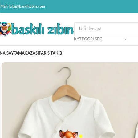
Mail: bilgi@baskilizibin.com
KATEGORI SEÇ
NA SAYFA
MAĞAZA
SIPARIŞ TAKIBI