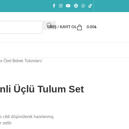
GIRIŞ / KAYIT OL
0.00
₺
e Özel Bebek Tulumları
/
nli Üçlü Tulum Set
 cildi düşünülerek hazırlanmış,
 settir.