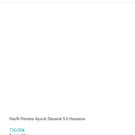
Harfli Pembe Ayıcık Desenli 5’li Hastane
Minnie Mouse Bask
Çıkış Seti
750.00
₺
750.00
₺