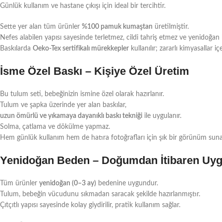
Günlük kullanım ve hastane çıkışı için ideal bir tercihtir.
Sette yer alan tüm ürünler
%100 pamuk kumaştan
üretilmiştir.
Nefes alabilen yapısı sayesinde terletmez, cildi tahriş etmez ve yenidoğan
Baskılarda
Oeko-Tex sertifikalı mürekkepler
kullanılır; zararlı kimyasallar 
İsme Özel Baskı – Kişiye Özel Üretim
Bu tulum seti, bebeğinizin ismine özel olarak hazırlanır.
Tulum ve şapka üzerinde yer alan baskılar,
uzun ömürlü ve yıkamaya dayanıklı baskı tekniği
ile uygulanır.
Solma, çatlama ve dökülme yapmaz.
Hem günlük kullanım hem de hatıra fotoğrafları için şık bir görünüm suna
Yenidoğan Beden – Doğumdan İtibaren Uy
Tüm ürünler
yenidoğan (0–3 ay)
bedenine uygundur.
Tulum, bebeğin vücudunu sıkmadan saracak şekilde hazırlanmıştır.
Çıtçıtlı yapısı sayesinde kolay giydirilir, pratik kullanım sağlar.