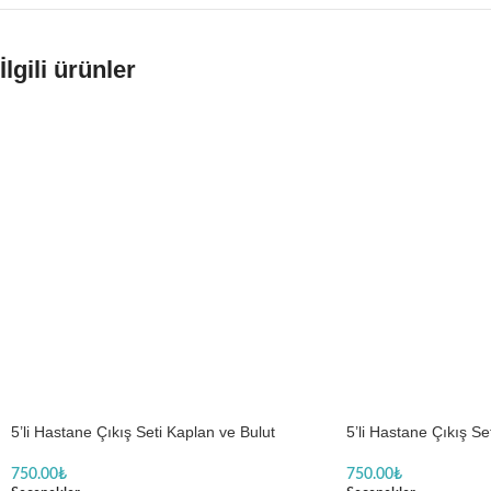
İlgili ürünler
5’li Hastane Çıkış Seti Kaplan ve Bulut
5’li Hastane Çıkış S
Temalı
750.00
₺
750.00
₺