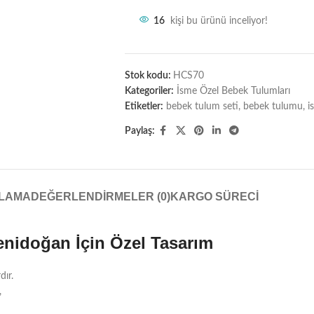
16
kişi bu ürünü inceliyor!
Stok kodu:
HCS70
Kategoriler:
İsme Özel Bebek Tulumları
Etiketler:
bebek tulum seti
,
bebek tulumu
,
i
Paylaş:
KLAMA
DEĞERLENDIRMELER (0)
KARGO SÜRECI
enidoğan İçin Özel Tasarım
dır.
,