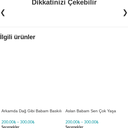
Dikkatinizi Çekebilir
❮
❯
İlgili ürünler
Arkamda Dağ Gibi Babam Baskılı
Aslan Babam Sen Çok Yaşa
Zıbın
Baskılı Zıbın
200.00
₺
–
300.00
₺
200.00
₺
–
300.00
₺
Seçenekler
Seçenekler