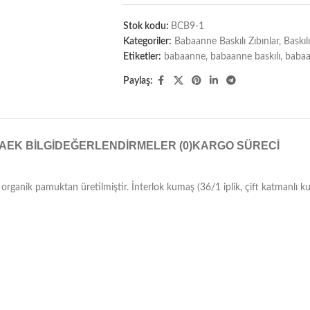
Stok kodu:
BCB9-1
Kategoriler:
Babaanne Baskılı Zıbınlar
,
Baskıl
Etiketler:
babaanne
,
babaanne baskılı
,
babaa
Paylaş:
A
EK BILGI
DEĞERLENDIRMELER (0)
KARGO SÜRECI
00 organik pamuktan üretilmiştir. İnterlok kumaş (36/1 iplik, çift katmanlı ku