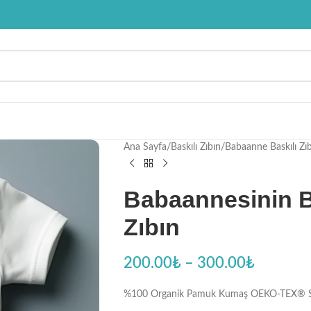
Ana Sayfa
/
Baskılı Zıbın
/
Babaanne Baskılı Zıb
Babaannesinin B
Zıbın
200.00
₺
–
300.00
₺
%100 Organik Pamuk Kumaş OEKO-TEX® Sertifi