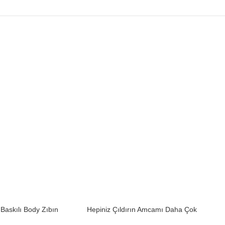
askılı Body Zıbın
Hepiniz Çıldırın Amcamı Daha Çok
Seviyorum Erkek Body Baskılı Zıbın