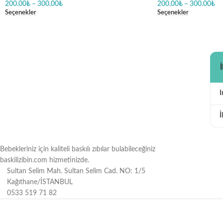
200.00
₺
–
300.00
₺
200.00
₺
–
300.00
₺
Seçenekler
Seçenekler
İ
Bebekleriniz için kaliteli baskılı zıbılar bulabileceğiniz
baskilizibin.com hizmetinizde.
Sultan Selim Mah. Sultan Selim Cad. NO: 1/5
Kağıthane/İSTANBUL
0533 519 71 82