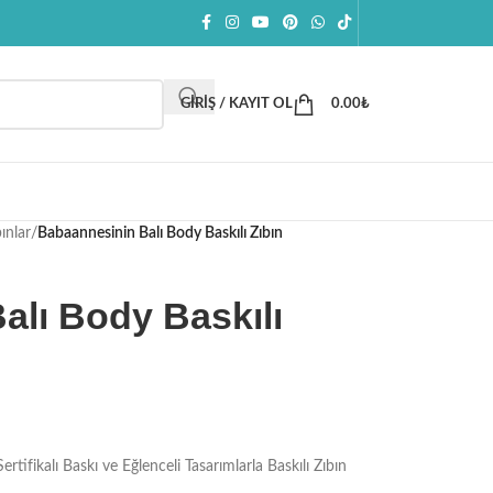
GIRIŞ / KAYIT OL
0.00
₺
ınlar
/
Babaannesinin Balı Body Baskılı Zıbın
alı Body Baskılı
kalı Baskı ve Eğlenceli Tasarımlarla Baskılı Zıbın