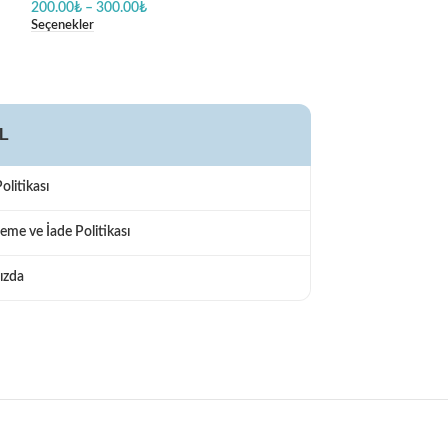
200.00
₺
–
300.00
₺
200.00
₺
–
300.00
Seçenekler
Seçenekler
L
Politikası
eme ve İade Politikası
ızda