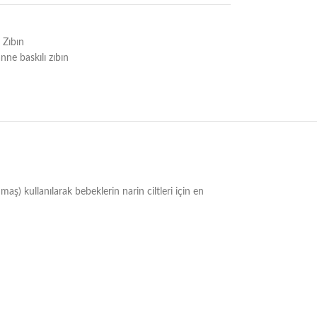
ı Zıbın
nne baskılı zıbın
maş) kullanılarak bebeklerin narin ciltleri için en