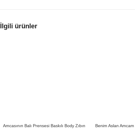
İlgili ürünler
Amcasının Balı Prensesi Baskılı Body Zıbın
Benim Aslan Amcam B
Erkek