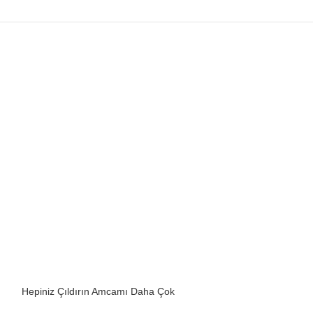
Hepiniz Çıldırın Amcamı Daha Çok
Hepiniz Çıldırın
Seviyorum Unısex Body Baskılı Zıbın
Seviyorum Body B