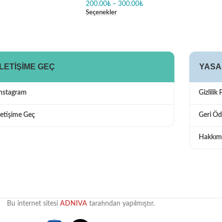
200.00
₺
–
300.00
₺
Seçenekler
İLETIŞIME GEÇ
YASA
Instagram
Gizlilik 
letişime Geç
Geri Öd
Hakkım
Bu internet sitesi
ADNIVA
tarafından yapılmıştır.