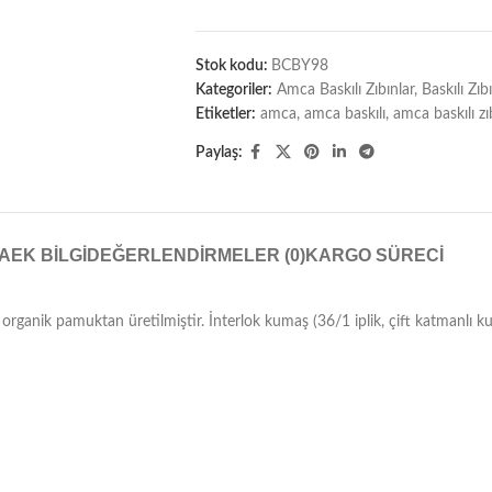
Stok kodu:
BCBY98
Kategoriler:
Amca Baskılı Zıbınlar
,
Baskılı Zıb
Etiketler:
amca
,
amca baskılı
,
amca baskılı zı
Paylaş:
A
EK BILGI
DEĞERLENDIRMELER (0)
KARGO SÜRECI
00 organik pamuktan üretilmiştir. İnterlok kumaş (36/1 iplik, çift katmanlı ku