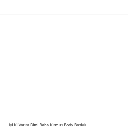
İyi Ki Varım Dimi Baba Kırmızı Body Baskılı
Kızdırmayın Beni