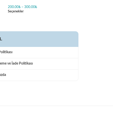
Zıbın
Zıbın
200.00
₺
–
300.00
₺
200.00
₺
–
300.00
Seçenekler
Seçenekler
L
Politikası
eme ve İade Politikası
ızda