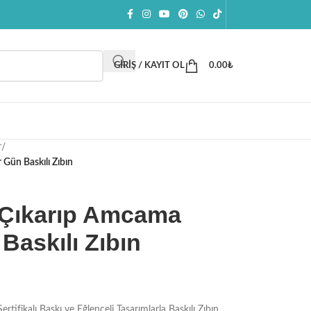
GIRIŞ / KAYIT OL
0.00
₺
r
/
Gün Baskılı Zıbın
 Çıkarıp Amcama
Baskılı Zıbın
kalı Baskı ve Eğlenceli Tasarımlarla Baskılı Zıbın