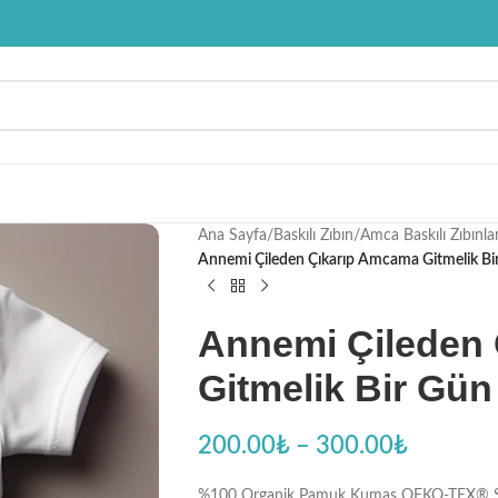
Ana Sayfa
/
Baskılı Zıbın
/
Amca Baskılı Zıbınla
Annemi Çileden Çıkarıp Amcama Gitmelik Bir 
Annemi Çileden
Gitmelik Bir Gün 
200.00
₺
–
300.00
₺
%100 Organik Pamuk Kumaş OEKO-TEX® Sertifi