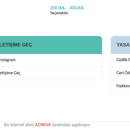
ıbın
Seviyorum Body Baskılı Zıbın
200.00
₺
–
300.00
₺
Seçenekler
İLETIŞIME GEÇ
YASA
Instagram
Gizlilik 
letişime Geç
Geri Öd
Hakkım
Bu internet sitesi
ADNIVA
tarafından yapılmıştır.