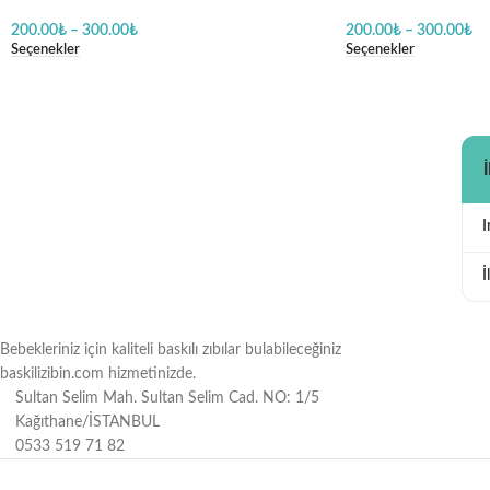
Baskılı Zıbın
Erkek Body Baskılı Z
200.00
₺
–
300.00
₺
200.00
₺
–
300.00
₺
Seçenekler
Seçenekler
İ
Bebekleriniz için kaliteli baskılı zıbılar bulabileceğiniz
baskilizibin.com hizmetinizde.
Sultan Selim Mah. Sultan Selim Cad. NO: 1/5
Kağıthane/İSTANBUL
0533 519 71 82