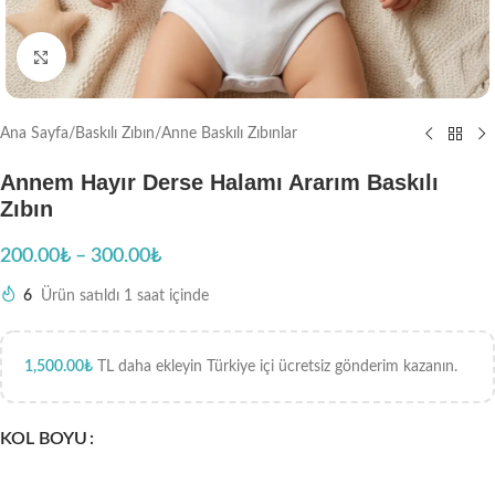
Büyütmek için tıklayın
Ana Sayfa
/
Baskılı Zıbın
/
Anne Baskılı Zıbınlar
Annem Hayır Derse Halamı Ararım Baskılı
Zıbın
200.00
₺
–
300.00
₺
6
Ürün satıldı 1 saat içinde
1,500.00
₺
TL daha ekleyin Türkiye içi ücretsiz gönderim kazanın.
KOL BOYU