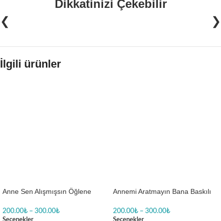
Dikkatinizi Çekebilir
❮
❯
İlgili ürünler
Anne Sen Alışmışsın Öğlene
Annemi Aratmayın Bana Baskılı
Kadar Uyumalara Baskılı Body
Zıbın
Baskılı Zıbın
200.00
₺
–
300.00
₺
200.00
₺
–
300.00
₺
Seçenekler
Seçenekler