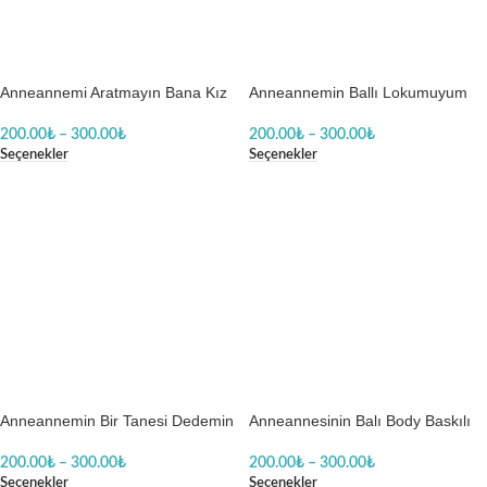
Anneannemi Aratmayın Bana Kız
Anneannemin Ballı Lokumuyum
Baskılı Zıbın
Baskılı Zıbın
200.00
₺
–
300.00
₺
200.00
₺
–
300.00
₺
Seçenekler
Seçenekler
Anneannemin Bir Tanesi Dedemin
Anneannesinin Balı Body Baskılı
Aşkıyım Body Baskılı Zıbın
Zıbın
200.00
₺
–
300.00
₺
200.00
₺
–
300.00
₺
Seçenekler
Seçenekler