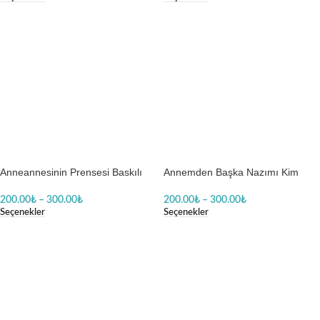
Anneannesinin Prensesi Baskılı
Annemden Başka Nazımı Kim
Zıbın
Çeker Tabi Ki Anneannem Erkek
Bebek Body Baskılı Zıbın
200.00
₺
–
300.00
₺
200.00
₺
–
300.00
₺
Seçenekler
Seçenekler