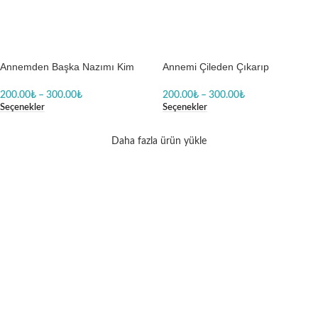
Annemden Başka Nazımı Kim
Annemi Çileden Çıkarıp
Çeker Tabi Ki Anneannem Kız
Anneanneme Gitmelik Bir Gün
Bebek Body Baskılı Zıbın
Baskılı Zıbın
200.00
₺
–
300.00
₺
200.00
₺
–
300.00
₺
Seçenekler
Seçenekler
Daha fazla ürün yükle