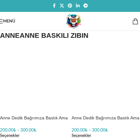
MENÜ
ANNEANNE BASKILI ZIBIN
Anne Dedik Bağrımıza Bastık Ama
Anne Dedik Bağrımıza Bastık Ama
Dikkat et Anneannem Bir Telefon
Dikkat Et Anneannem Bir Telefon
Kadar Yakın Ayıcık Baskılı Body
Kadar Yakın Baskılı Zıbın
200.00
₺
–
300.00
₺
200.00
₺
–
300.00
₺
Baskılı Zıbın
Seçenekler
Seçenekler