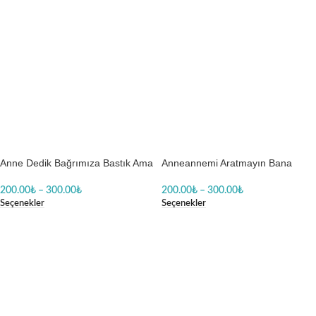
Anne Dedik Bağrımıza Bastık Ama
Anneannemi Aratmayın Bana
Dikkat Et Anneannem Bir Telefon
Baskılı Zıbın
Kadar Yakın Kız Baskılı Zıbın
200.00
₺
–
300.00
₺
200.00
₺
–
300.00
₺
Seçenekler
Seçenekler